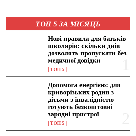
ТОП 5 ЗА МІСЯЦЬ
Нові правила для батьків
школярів: скільки днів
дозволять пропускати без
медичної довідки
ТОП 5
Допомога енергією: для
криворізьких родин з
дітьми з інвалідністю
готують безкоштовні
зарядні пристрої
ТОП 5