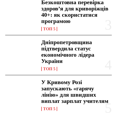
Безкоштовна перевірка
здоров’я для криворіжців
40+: як скористатися
програмою
ТОП 5
Дніпропетровщина
підтвердила статус
економічного лідера
України
ТОП 5
У Кривому Розі
запускають «гарячу
лінію» для швидших
виплат зарплат учителям
ТОП 5