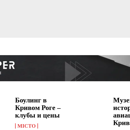
Боулинг в
Музе
Кривом Роге –
исто
клубы и цены
авиа
Крив
МІСТО