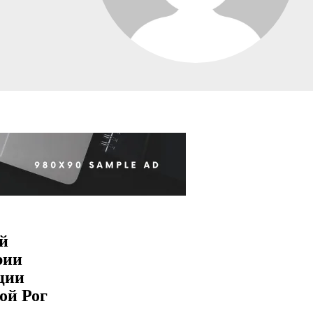
й
рии
ции
ой Рог