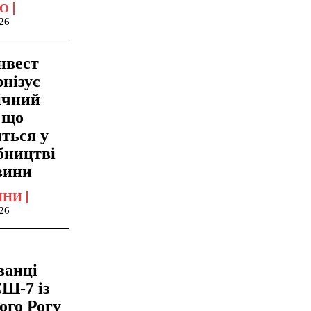
О
26
нвест
нізує
ічний
 що
ться у
бництві
вини
ИНИ
26
ванці
-7 із
ого Рогу