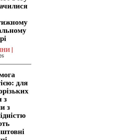
начилися
тижному
альному
рі
ИНИ
26
мога
ією: для
орізьких
 з
и з
ідністю
ють
оштовні
ні