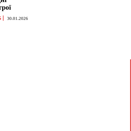
трої
5
30.01.2026