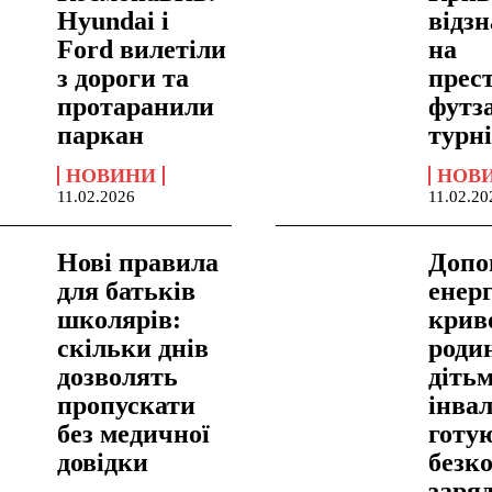
Hyundai і
відз
Ford вилетіли
на
з дороги та
прес
протаранили
футз
паркан
турні
НОВИНИ
НОВ
11.02.2026
11.02.20
Нові правила
Допо
для батьків
енерг
школярів:
крив
скільки днів
родин
дозволять
дітьм
пропускати
інвал
без медичної
готу
довідки
безк
заряд