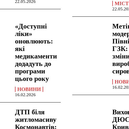
22.05.2026
МІСТ
22.05.20
«Доступні
Меті
ліки»
модер
оновлюють:
Півн
які
ГЗК:
медикаменти
зміни
додадуть до
виро
програми
сиро
цього року
НОВ
16.02.20
НОВИНИ
16.02.2026
ДТП біля
Вихо
житломасиву
ДЮСШ
Космонавтів:
Крив