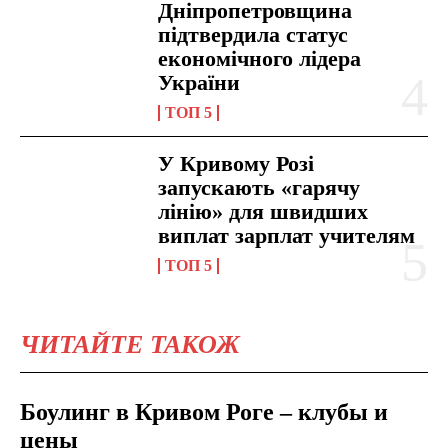
Дніпропетровщина
підтвердила статус
економічного лідера
України
ТОП 5
У Кривому Розі
запускають «гарячу
лінію» для швидших
виплат зарплат учителям
ТОП 5
ЧИТАЙТЕ ТАКОЖ
Боулинг в Кривом Роге – клубы и
цены