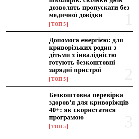
дозволять пропускати без
медичної довідки
ТОП 5
Допомога енергією: для
криворізьких родин з
дітьми з інвалідністю
готують безкоштовні
зарядні пристрої
ТОП 5
Безкоштовна перевірка
здоров’я для криворіжців
40+: як скористатися
програмою
ТОП 5