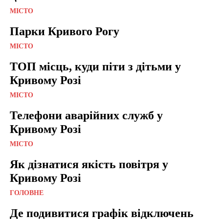
МІСТО
Парки Кривого Рогу
МІСТО
ТОП місць, куди піти з дітьми у
Кривому Розі
МІСТО
Телефони аварійних служб у
Кривому Розі
МІСТО
Як дізнатися якість повітря у
Кривому Розі
ГОЛОВНЕ
Де подивитися графік відключень