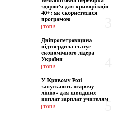
Безкоштовна перевірка
здоров’я для криворіжців
40+: як скористатися
програмою
ТОП 5
Дніпропетровщина
підтвердила статус
економічного лідера
України
ТОП 5
У Кривому Розі
запускають «гарячу
лінію» для швидших
виплат зарплат учителям
ТОП 5