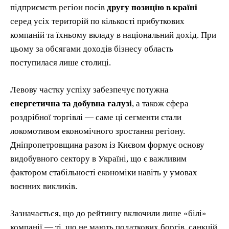
підприємств регіон посів
другу позицію в країні
серед усіх територій по кількості прибуткових
компаній та їхньому вкладу в національний дохід. При
цьому за обсягами доходів бізнесу область
поступилася лише столиці.
Левову частку успіху забезпечує потужна
енергетична та добувна галузі
, а також сферa
роздрібної торгівлі — саме ці сегменти стали
локомотивом економічного зростання регіону.
Дніпропетровщина разом із Києвом формує основу
видобувного сектору в Україні, що є важливим
фактором стабільності економіки навіть у умовах
воєнних викликів.
Зазначається, що до рейтингу включили лише «білі»
компанії — ті, що не мають податкових боргів, санкцій