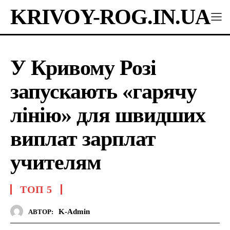
KRIVOY-ROG.IN.UA
У Кривому Розі
запускають «гарячу
лінію» для швидших
виплат зарплат
учителям
ТОП 5
K-Admin
АВТОР: