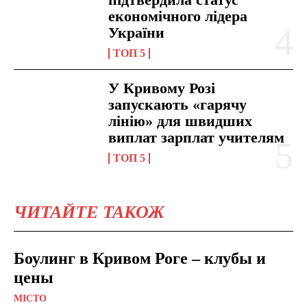
економічного лідера
України
ТОП 5
У Кривому Розі
запускають «гарячу
лінію» для швидших
виплат зарплат учителям
ТОП 5
ЧИТАЙТЕ ТАКОЖ
Боулинг в Кривом Роге – клубы и
цены
МІСТО