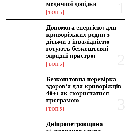
медичної довідки
ТОП 5
Допомога енергією: для
криворізьких родин з
дітьми з інвалідністю
готують безкоштовні
зарядні пристрої
ТОП 5
Безкоштовна перевірка
здоров’я для криворіжців
40+: як скористатися
програмою
ТОП 5
Дніпропетровщина
підтвердила статус