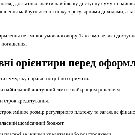
погляд достатньо знайти найбільшу доступну суму та найшв
ношення майбутнього платежу з регулярними доходами, а та
млення не змінює умов договору. Так само велика доступна
 погашення.
вні орієнтири перед оформ
ти суму, яку справді потрібно отримати.
и найбільший доступний ліміт є найкращим рішенням.
и строк кредитування.
трок змінює розмір регулярного платежу та загальне фінан
власний щомісячний бюджет.
и платежі за іншими кредитами або розстрочками.