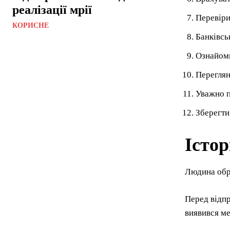
реалізації мрії
Перевіри
КОРИСНЕ
Банківсь
Ознайоми
Переглян
Уважно п
Зберегти
Істо
Людина обр
Перед відпр
виявився ме