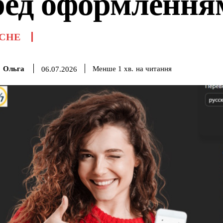
ред оформлення
СНЕ
Ольга
на читання
Менше 1
хв.
06.07.2026