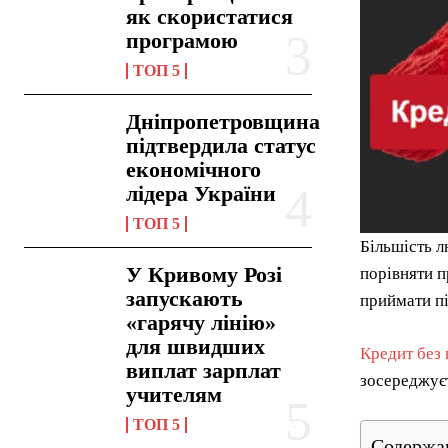
як скористатися
програмою
ТОП 5
Дніпропетровщина
підтвердила статус
економічного
лідера України
ТОП 5
Більшість л
У Кривому Розі
порівняти п
запускають
приймати пі
«гарячу лінію»
для швидших
Кредит без 
виплат зарплат
зосереджуєт
учителям
ТОП 5
Содержа