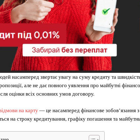
юдей насамперед звертає увагу на суму кредиту та швидкіст
ропозиції, але не дає повного уявлення про майбутні фінанс
сля оцінки всіх основних умов договору.
відмови на карту
— це насамперед фінансове зобов’язання з
ься на строку кредитування, графіку погашення та майбутн
ние