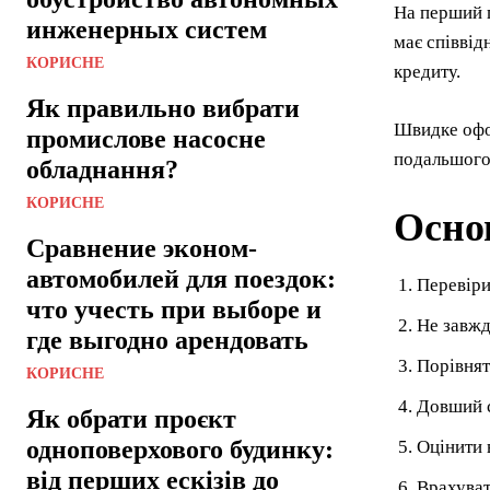
На перший 
инженерных систем
має співвід
КОРИСНЕ
кредиту.
Як правильно вибрати
Швидке офор
промислове насосне
подальшого
обладнання?
КОРИСНЕ
Осно
Сравнение эконом-
автомобилей для поездок:
Перевіри
что учесть при выборе и
Не завжд
где выгодно арендовать
Порівнят
КОРИСНЕ
Довший с
Як обрати проєкт
одноповерхового будинку:
Оцінити 
від перших ескізів до
Врахуват