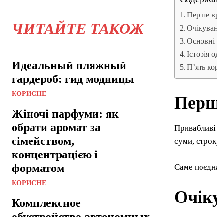
Перше вр
ЧИТАЙТЕ ТАКОЖ
Очікуван
Основні
Історія 
Идеальный пляжный
П’ять ко
гардероб: гид модницы
КОРИСНЕ
Перш
Жіночі парфуми: як
обрати аромат за
Привабливі 
сімейством,
суми, строк
концентрацією і
форматом
Саме поєдна
КОРИСНЕ
Очік
Комплексное
обустройство автономных