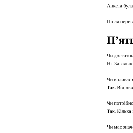
Анкета була
Після перев
П’ят
Чи достатн
Ні. Загальн
Чи впливає 
Так. Від нь
Чи потрібно
Так. Кілька
Чи має знач