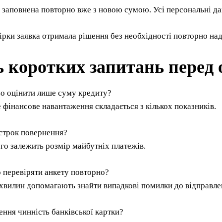
 заповнена повторно вже з новою сумою. Усі персональні дан
ірки заявка отримала рішення без необхідності повторно на
ь коротких запитань перед
ьо оцінити лише суму кредиту?
е фінансове навантаження складається з кількох показників.
строк повернення?
ого залежить розмір майбутніх платежів.
 перевіряти анкету повторно?
 хвилин допомагають знайти випадкові помилки до відправле
ення чинність банківської картки?