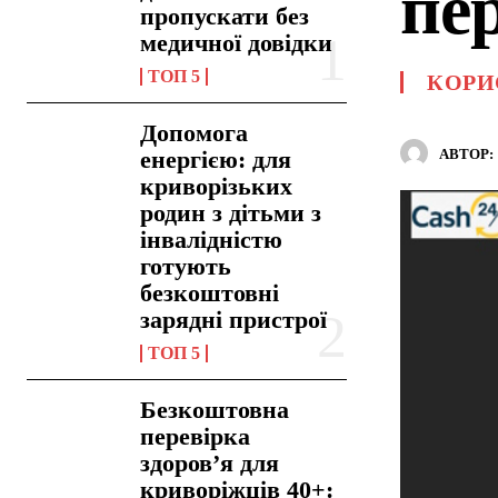
пе
пропускати без
медичної довідки
ТОП 5
КОРИ
Допомога
АВТОР:
енергією: для
криворізьких
родин з дітьми з
інвалідністю
готують
безкоштовні
зарядні пристрої
ТОП 5
Безкоштовна
перевірка
здоров’я для
криворіжців 40+: