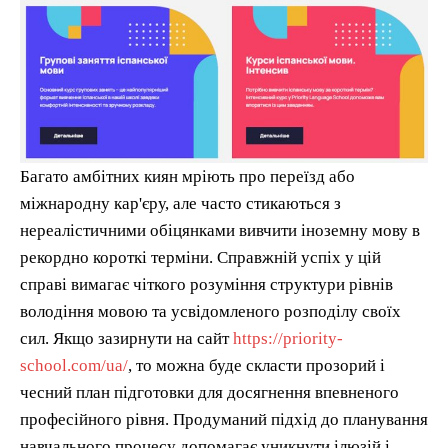
Багато амбітних киян мріють про переїзд або
міжнародну кар'єру, але часто стикаються з
нереалістичними обіцянками вивчити іноземну мову в
рекордно короткі терміни. Справжній успіх у цій
справі вимагає чіткого розуміння структури рівнів
володіння мовою та усвідомленого розподілу своїх
сил. Якщо зазирнути на сайт
https://priority-
school.com/ua/
, то можна буде скласти прозорий і
чесний план підготовки для досягнення впевненого
професійного рівня. Продуманий підхід до планування
навчального процесу допомагає уникнути ілюзій і