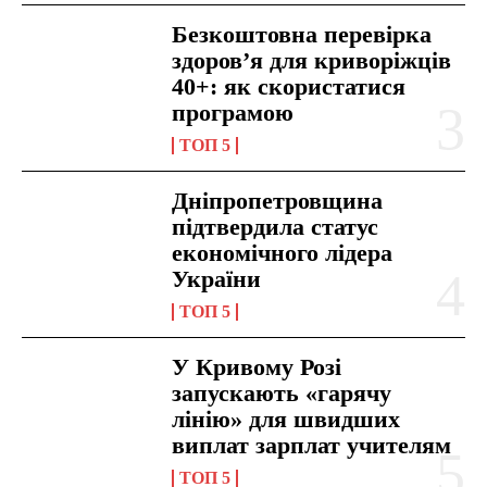
Безкоштовна перевірка
здоров’я для криворіжців
40+: як скористатися
програмою
ТОП 5
Дніпропетровщина
підтвердила статус
економічного лідера
України
ТОП 5
У Кривому Розі
запускають «гарячу
лінію» для швидших
виплат зарплат учителям
ТОП 5