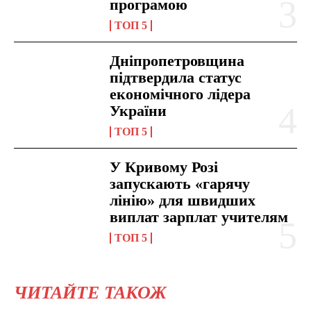
програмою
ТОП 5
Дніпропетровщина
підтвердила статус
економічного лідера
України
ТОП 5
У Кривому Розі
запускають «гарячу
лінію» для швидших
виплат зарплат учителям
ТОП 5
ЧИТАЙТЕ ТАКОЖ