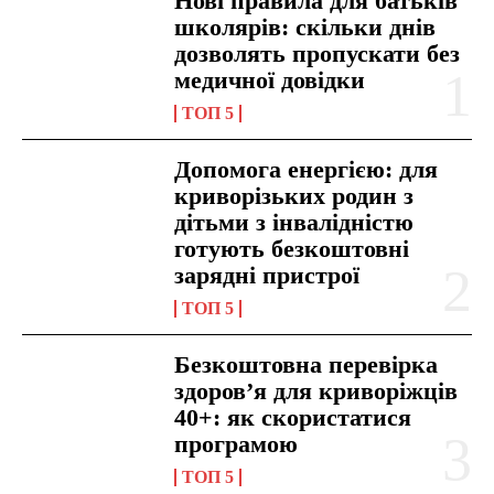
Нові правила для батьків
школярів: скільки днів
дозволять пропускати без
медичної довідки
ТОП 5
Допомога енергією: для
криворізьких родин з
дітьми з інвалідністю
готують безкоштовні
зарядні пристрої
ТОП 5
Безкоштовна перевірка
здоров’я для криворіжців
40+: як скористатися
програмою
ТОП 5