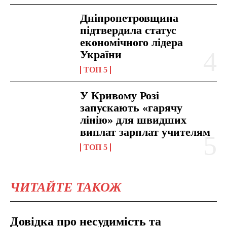
Дніпропетровщина
підтвердила статус
економічного лідера
України
ТОП 5
У Кривому Розі
запускають «гарячу
лінію» для швидших
виплат зарплат учителям
ТОП 5
ЧИТАЙТЕ ТАКОЖ
Довідка про несудимість та