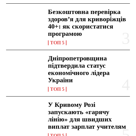
Безкоштовна перевірка
здоров’я для криворіжців
40+: як скористатися
програмою
ТОП 5
Дніпропетровщина
підтвердила статус
економічного лідера
України
ТОП 5
У Кривому Розі
запускають «гарячу
лінію» для швидших
виплат зарплат учителям
ТОП 5