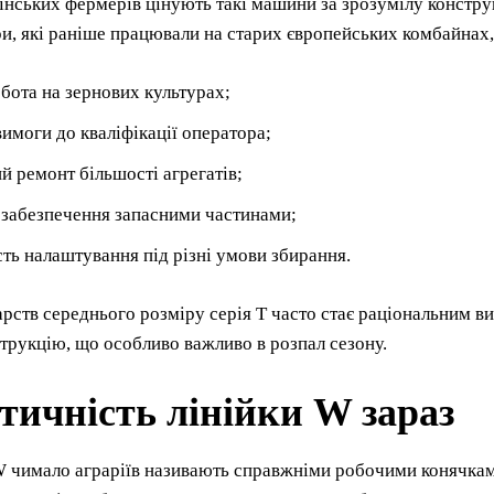
їнських фермерів цінують такі машини за зрозумілу констру
и, які раніше працювали на старих європейських комбайнах
обота на зернових культурах;
вимоги до кваліфікації оператора;
й ремонт більшості агрегатів;
 забезпечення запасними частинами;
ть налаштування під різні умови збирання.
рств середнього розміру серія T часто стає раціональним ви
трукцію, що особливо важливо в розпал сезону.
тичність лінійки W зараз
 чимало аграріїв називають справжніми робочими конячкам