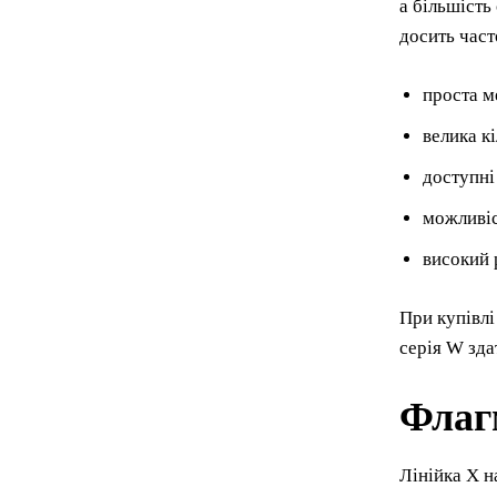
а більшість
досить част
проста м
велика кі
доступні
можливіс
високий 
При купівлі
серія W зда
Флагм
Лінійка X н