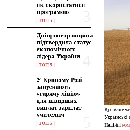
як скористатися
програмою
ТОП 5
Дніпропетровщина
підтвердила статус
економічного
лідера України
ТОП 5
У Кривому Розі
запускають
«гарячу лінію»
для швидших
виплат зарплат
Купівля вжи
учителям
Українські 
ТОП 5
Надійні
ком