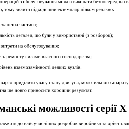
 операцій з обслуговування можна виконати безпосередньо в
о, тому знайти підходящий екземпляр цілком реально:
еханічна частина;
лькість деталей, що були у використанні (з розборок);
 витрати на обслуговування;
ть ремонту силами власного господарства;
рівень взаємозамінності деяких вузлів.
 варто приділити увагу стану двигуна, молотильного апарату 
тна ще довго приносити хороший результат.
анські можливості серії X
алежить до найсучасніших розробок виробника та орієнтова