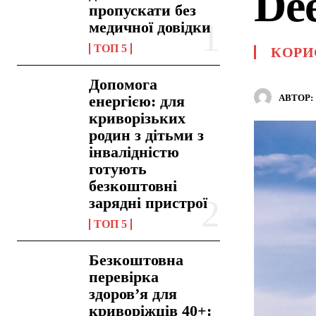
De
пропускати без
медичної довідки
ТОП 5
КОРИ
Допомога
АВТОР:
енергією: для
криворізьких
родин з дітьми з
інвалідністю
готують
безкоштовні
зарядні пристрої
ТОП 5
Безкоштовна
перевірка
здоров’я для
криворіжців 40+: