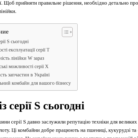
ї. Щоб прийняти правильне рішення, необхідно детально про
лінійки.
ние
рії S сьогодні
сті експлуатації серії T
ість лінійки W зараз
ькі можливості серії X
сть запчастин в Україні
ний комбайн для вашого бізнесу
з серії S сьогодні
ини серії S давно заслужили репутацію техніки для великих 
лоту. Ці комбайни добре працюють на пшениці, кукурудзі та 