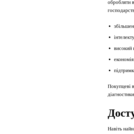
обробляти в
господарств
збільшен
інтелект
високий 
економія
підтримк
Покупцеві в
діагностики
Досту
Навіть найн