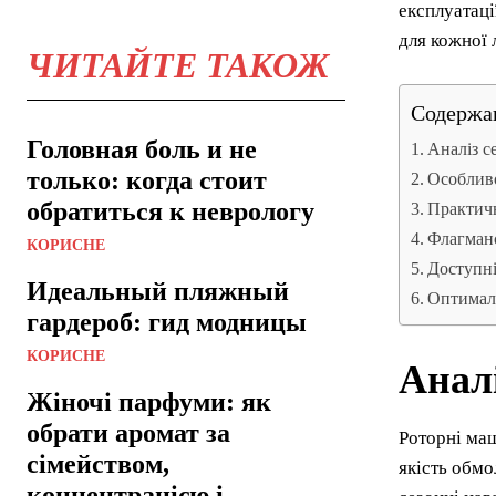
експлуатаці
для кожної 
ЧИТАЙТЕ ТАКОЖ
Содержа
Головная боль и не
Аналіз се
только: когда стоит
Особливо
обратиться к неврологу
Практичн
Флагманс
КОРИСНЕ
Доступні
Идеальный пляжный
Оптималь
гардероб: гид модницы
КОРИСНЕ
Аналі
Жіночі парфуми: як
обрати аромат за
Роторні маш
сімейством,
якість обмо
концентрацією і