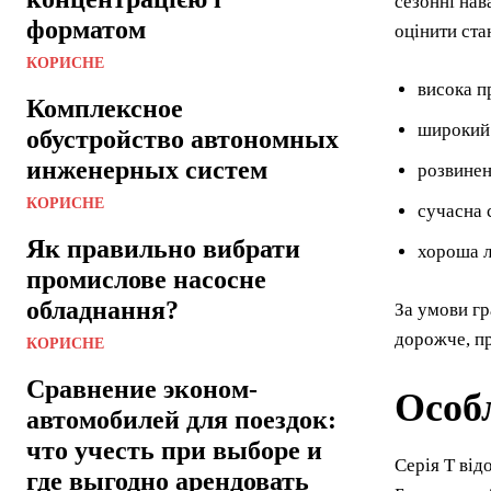
сезонні нав
форматом
оцінити ста
КОРИСНЕ
висока п
Комплексное
широкий 
обустройство автономных
инженерных систем
розвинен
КОРИСНЕ
сучасна 
Як правильно вибрати
хороша л
промислове насосне
обладнання?
За умови гр
дорожче, пр
КОРИСНЕ
Сравнение эконом-
Особл
автомобилей для поездок:
что учесть при выборе и
Серія T від
где выгодно арендовать