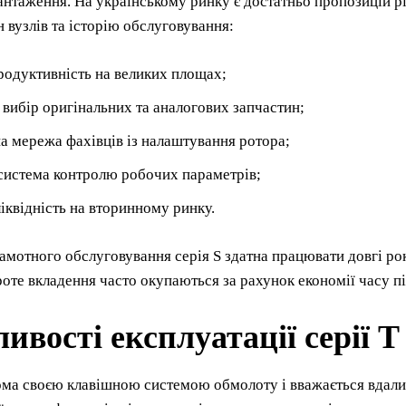
антаження. На українському ринку є достатньо пропозицій р
н вузлів та історію обслуговування:
родуктивність на великих площах;
вибір оригінальних та аналогових запчастин;
а мережа фахівців із налаштування ротора;
система контролю робочих параметрів;
іквідність на вторинному ринку.
амотного обслуговування серія S здатна працювати довгі ро
оте вкладення часто окупаються за рахунок економії часу пі
ивості експлуатації серії T
ома своєю клавішною системою обмолоту і вважається вдали