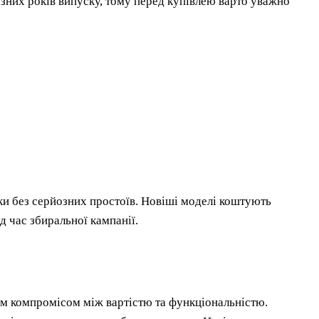
ізних років випуску, тому перед купівлею варто уважно
ки без серйозних простоїв. Новіші моделі коштують
д час збиральної кампанії.
м компромісом між вартістю та функціональністю.