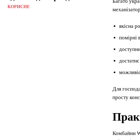
Багато укра
КОРИСНЕ
механізатор
якісна р
помірні 
доступни
достатнє
можливіс
Для господа
просту конс
Прак
Комбайни W