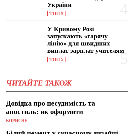
України
ТОП 5
У Кривому Розі
запускають «гарячу
лінію» для швидших
виплат зарплат учителям
ТОП 5
ЧИТАЙТЕ ТАКОЖ
Довідка про несудимість та
апостиль: як оформити
КОРИСНЕ
Білий цемент у сучасному дизайні